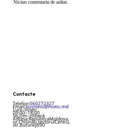
Niciun comentariu de arătat.
Contacte
Telefon:
060 27 23 27
Email:
business@motiv.md
Luni – Vineri
09:00 – 18:00
Sb, Dm – zi liberă
Adresa: Republica Moldova,
or. Chișinău, sectorul Centru,
str. București 90