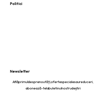
Politici
Newsletter
Află primul despre noutăți, oferte speciale sau reduceri,
abonează-te la buletinul nostru de știri