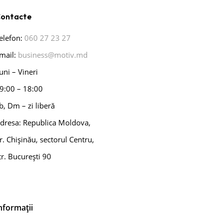
ontacte
elefon:
060 27 23 27
mail:
business@motiv.md
uni – Vineri
9:00 – 18:00
b, Dm – zi liberă
dresa: Republica Moldova,
r. Chișinău, sectorul Centru,
tr. București 90
nformații