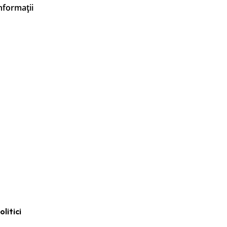
nformații
olitici