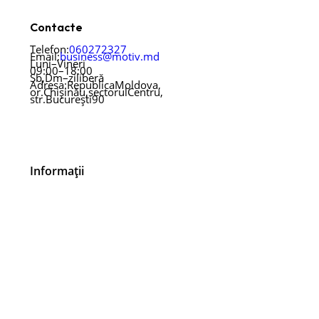
Contacte
Telefon:
060 27 23 27
Email:
business@motiv.md
Luni – Vineri
09:00 – 18:00
Sb, Dm – zi liberă
Adresa: Republica Moldova,
or. Chișinău, sectorul Centru,
str. București 90
Informații