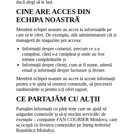
dacă alegi să le lași.
CINE ARE ACCES DIN
ECHIPA NOASTRĂ
Membrii echipei noastre au acces la informațiile pe
care ni le oferi. De exemplu, atât administratorii cât și
managerii de magazine pot accesa:
Informații despre comenzi, precum ce s-a
cumpărat, când s-a cumpărat și unde au fost
trimise cumpărăturile și
Informații despre clienți, cum ar fi nume, adresă
email și informații despre facturare și livrare.
Membrii echipei noastre au acces la aceste informații
pentru a te ajuta să onorezi comenzile, să procesezi
rambursările și pentru a-ți oferi suport.
CE PARTAJĂM CU ALȚII
Partajăm informații cu părți terțe care ne ajută să
asigurăm comenzile și să-ți stocăm serviciile; de
exemplu – companie FAN COURIER Moldova, care
se ocupă cu livrarea comenzilor pe întreg teritoriul
Republicii Molodva.