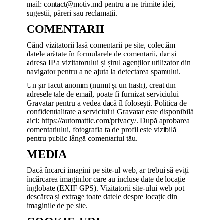
mail: contact@motiv.md pentru a ne trimite idei,
sugestii, păreri sau reclamaţii.
COMENTARII
Când vizitatorii lasă comentarii pe site, colectăm
datele arătate în formularele de comentarii, dar și
adresa IP a vizitatorului și șirul agenților utilizator din
navigator pentru a ne ajuta la detectarea spamului.
Un șir făcut anonim (numit și un hash), creat din
adresele tale de email, poate fi furnizat serviciului
Gravatar pentru a vedea dacă îl folosești. Politica de
confidențialitate a serviciului Gravatar este disponibilă
aici: https://automattic.com/privacy/. După aprobarea
comentariului, fotografia ta de profil este vizibilă
pentru public lângă comentariul tău.
MEDIA
Dacă încarci imagini pe site-ul web, ar trebui să eviți
încărcarea imaginilor care au incluse date de locație
înglobate (EXIF GPS). Vizitatorii site-ului web pot
descărca și extrage toate datele despre locație din
imaginile de pe site.