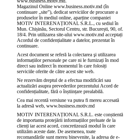
www.business.motiv.md.
Magazinul Online www.business.motiv.md (în
continuare „site”), dedicat serviciilor de procurare a
produselor în mediul online, aparține companiei
MOTIV INTERENAȚIONAL S.R.L., cu sediul în
Mun. Chișinău, Sectorul Centru, str. București, 90, of.
18/4. Prin utilizarea site-ului www.motiv.md acceptați
Acordul de confidențialitate a datelor, prezentat în
continuare.
Acest document se referă la colectarea şi utilizarea
informațiilor personale pe care ni le furnizați în mod
direct sau indirect în momentul în care folosiți
serviciile oferite de către acest site web.
Ne rezervăm dreptul de a efectua modificări sau
actualizări asupra prevederilor prezentului Acord de
confidențialitate, fără o înștiințare prealabilă.
Cea mai recentă versiune va putea fi mereu accesată
la adresă web, www.business.motiv.md
MOTIV INTERENAȚIONAL S.R.L. este conștientă
de importanta protejării informațiilor preluate de la
clienți iar acest acord, concretizează modul în care
utilizăm aceste date. De asemenea, toate
recomandările sunt mereu binevenite, la adresa de e-