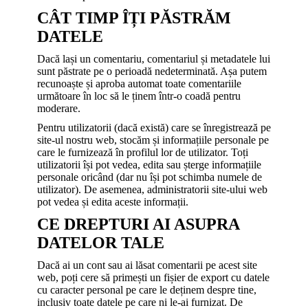
CÂT TIMP ÎȚI PĂSTRĂM
DATELE
Dacă lași un comentariu, comentariul și metadatele lui
sunt păstrate pe o perioadă nedeterminată. Așa putem
recunoaște și aproba automat toate comentariile
următoare în loc să le ținem într-o coadă pentru
moderare.
Pentru utilizatorii (dacă există) care se înregistrează pe
site-ul nostru web, stocăm și informațiile personale pe
care le furnizează în profilul lor de utilizator. Toți
utilizatorii își pot vedea, edita sau șterge informațiile
personale oricând (dar nu își pot schimba numele de
utilizator). De asemenea, administratorii site-ului web
pot vedea și edita aceste informații.
CE DREPTURI AI ASUPRA
DATELOR TALE
Dacă ai un cont sau ai lăsat comentarii pe acest site
web, poți cere să primești un fișier de export cu datele
cu caracter personal pe care le deținem despre tine,
inclusiv toate datele pe care ni le-ai furnizat. De