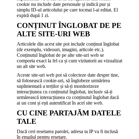
cookie nu include date personale și indică pur și
simplu ID-ul articolului pe care tocmai l-ai editat. El
expiră după 1 zi.
CONȚINUT ÎNGLOBAT DE PE
ALTE SITE-URI WEB
Articolele din acest site pot include conținut înglobat
(de exemplu, videouri, imagini, articole etc.).
Conținutul înglobat de pe alte site-uri web se
comporta exact la fel ca și cum vizitatorii au vizualizat
un alt site web.
Aceste site-uri web pot să colecteze date despre tine,
să folosească cookie-uri, să înglobeze urmărirea
suplimentară a terților și să-ți monitorizeze
interacțiunea cu conținutul înglobat, inclusiv să-ți
urmărească interacțiunea cu conținutul înglobat dacă
ai un cont și ești autentificat în acel site web.
CU CINE PARTAJĂM DATELE
TALE
Dacă ceri resetarea parolei, adresa ta IP va fi inclusă
în emailul pentru resetare.