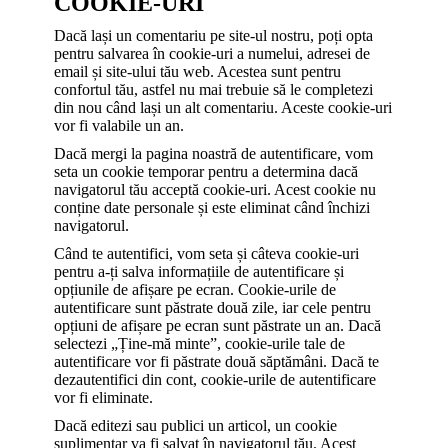
COOKIE-URI
Dacă lași un comentariu pe site-ul nostru, poți opta
pentru salvarea în cookie-uri a numelui, adresei de
email și site-ului tău web. Acestea sunt pentru
confortul tău, astfel nu mai trebuie să le completezi
din nou când lași un alt comentariu. Aceste cookie-uri
vor fi valabile un an.
Dacă mergi la pagina noastră de autentificare, vom
seta un cookie temporar pentru a determina dacă
navigatorul tău acceptă cookie-uri. Acest cookie nu
conține date personale și este eliminat când închizi
navigatorul.
Când te autentifici, vom seta și câteva cookie-uri
pentru a-ți salva informațiile de autentificare și
opțiunile de afișare pe ecran. Cookie-urile de
autentificare sunt păstrate două zile, iar cele pentru
opțiuni de afișare pe ecran sunt păstrate un an. Dacă
selectezi „Ține-mă minte”, cookie-urile tale de
autentificare vor fi păstrate două săptămâni. Dacă te
dezautentifici din cont, cookie-urile de autentificare
vor fi eliminate.
Dacă editezi sau publici un articol, un cookie
suplimentar va fi salvat în navigatorul tău. Acest