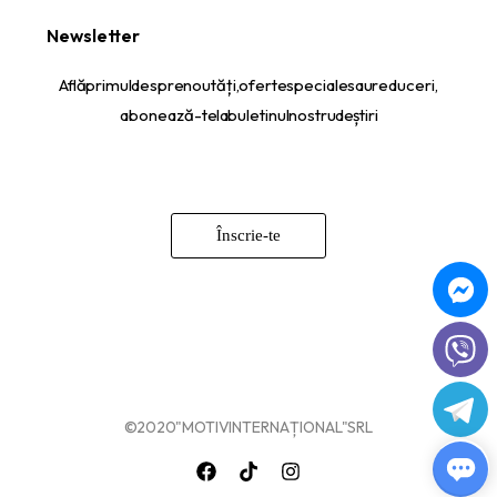
Newsletter
Află primul despre noutăți, oferte speciale sau reduceri,
abonează-te la buletinul nostru de știri
Înscrie-te
© 2020 "MOTIV INTERNAȚIONAL" SRL