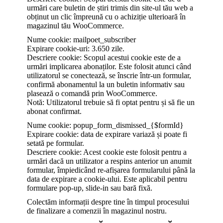
urmări care buletin de știri trimis din site-ul tău web a
obținut un clic împreună cu o achiziție ulterioară în
magazinul tău WooCommerce.
Nume cookie: mailpoet_subscriber
Expirare cookie-uri: 3.650 zile.
Descriere cookie: Scopul acestui cookie este de a
urmări implicarea abonaților. Este folosit atunci când
utilizatorul se conectează, se înscrie într-un formular,
confirmă abonamentul la un buletin informativ sau
plasează o comandă prin WooCommerce.
Notă: Utilizatorul trebuie să fi optat pentru și să fie un
abonat confirmat.
Nume cookie: popup_form_dismissed_{$formId}
Expirare cookie: data de expirare variază și poate fi
setată pe formular.
Descriere cookie: Acest cookie este folosit pentru a
urmări dacă un utilizator a respins anterior un anumit
formular, împiedicând re-afișarea formularului până la
data de expirare a cookie-ului. Este aplicabil pentru
formulare pop-up, slide-in sau bară fixă.
Colectăm informații despre tine în timpul procesului
de finalizare a comenzii în magazinul nostru.