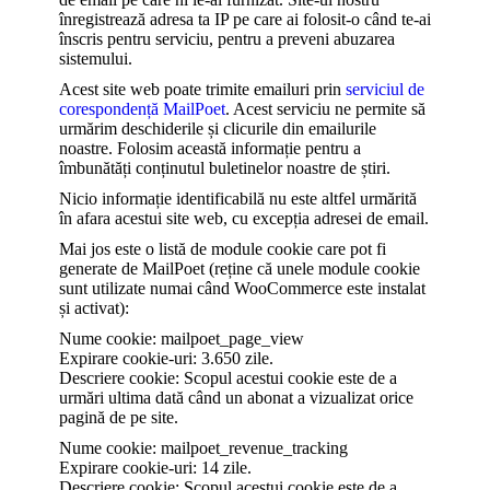
înregistrează adresa ta IP pe care ai folosit-o când te-ai
înscris pentru serviciu, pentru a preveni abuzarea
sistemului.
Acest site web poate trimite emailuri prin
serviciul de
corespondență MailPoet
. Acest serviciu ne permite să
urmărim deschiderile și clicurile din emailurile
noastre. Folosim această informație pentru a
îmbunătăți conținutul buletinelor noastre de știri.
Nicio informație identificabilă nu este altfel urmărită
în afara acestui site web, cu excepția adresei de email.
Mai jos este o listă de module cookie care pot fi
generate de MailPoet (reține că unele module cookie
sunt utilizate numai când WooCommerce este instalat
și activat):
Nume cookie: mailpoet_page_view
Expirare cookie-uri: 3.650 zile.
Descriere cookie: Scopul acestui cookie este de a
urmări ultima dată când un abonat a vizualizat orice
pagină de pe site.
Nume cookie: mailpoet_revenue_tracking
Expirare cookie-uri: 14 zile.
Descriere cookie: Scopul acestui cookie este de a