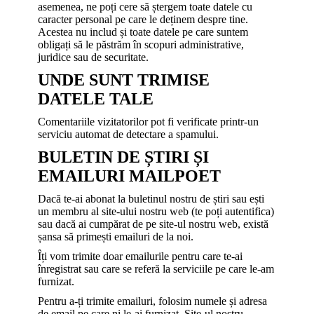
asemenea, ne poți cere să ștergem toate datele cu
caracter personal pe care le deținem despre tine.
Acestea nu includ și toate datele pe care suntem
obligați să le păstrăm în scopuri administrative,
juridice sau de securitate.
UNDE SUNT TRIMISE
DATELE TALE
Comentariile vizitatorilor pot fi verificate printr-un
serviciu automat de detectare a spamului.
BULETIN DE ȘTIRI ȘI
EMAILURI MAILPOET
Dacă te-ai abonat la buletinul nostru de știri sau ești
un membru al site-ului nostru web (te poți autentifica)
sau dacă ai cumpărat de pe site-ul nostru web, există
șansa să primești emailuri de la noi.
Îți vom trimite doar emailurile pentru care te-ai
înregistrat sau care se referă la serviciile pe care le-am
furnizat.
Pentru a-ți trimite emailuri, folosim numele și adresa
de email pe care ni le-ai furnizat. Site-ul nostru