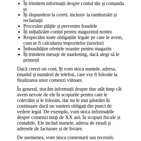
Îți trimitem informații despre contul tău și comanda
ta
Îți răspundem la cereri, inclusiv la rambursări și
reclamații
Procesăm plățile și prevenim fraudele
Îți inițializăm contul pentru magazinul nostru
Respectăm toate obligațiile legale pe care le avem,
cum ar fi calcularea impozitelor (taxelor)
Îmbunătățim ofertele noastre pentru magazin
Îți trimitem mesaje de marketing, dacă alegi să le
primești
Dacă creezi un cont, îți vom stoca numele, adresa,
emailul și numărul de telefon, care vor fi folosite la
finalizarea unor comenzi viitoare.
În general, stocăm informații despre tine atât timp cât
avem nevoie de ele în scopurile pentru care le
colectăm și le folosim, dar nu le mai păstrăm în
continuare dacă nu suntem obligați din punct de
vedere legal. De exemplu, vom stoca informațiile
despre comenzi timp de XX ani, în scopuri fiscale și
contabile. Ele includ numele, adresa de email și
adresele de facturare și de livrare.
De asemenea, vom stoca comentarii sau recenzii,