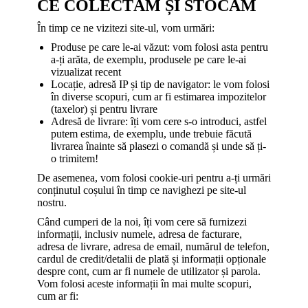
CE COLECTĂM ȘI STOCĂM
În timp ce ne vizitezi site-ul, vom urmări:
Produse pe care le-ai văzut: vom folosi asta pentru
a-ți arăta, de exemplu, produsele pe care le-ai
vizualizat recent
Locație, adresă IP și tip de navigator: le vom folosi
în diverse scopuri, cum ar fi estimarea impozitelor
(taxelor) și pentru livrare
Adresă de livrare: îți vom cere s-o introduci, astfel
putem estima, de exemplu, unde trebuie făcută
livrarea înainte să plasezi o comandă și unde să ți-
o trimitem!
De asemenea, vom folosi cookie-uri pentru a-ți urmări
conținutul coșului în timp ce navighezi pe site-ul
nostru.
Când cumperi de la noi, îți vom cere să furnizezi
informații, inclusiv numele, adresa de facturare,
adresa de livrare, adresa de email, numărul de telefon,
cardul de credit/detalii de plată și informații opționale
despre cont, cum ar fi numele de utilizator și parola.
Vom folosi aceste informații în mai multe scopuri,
cum ar fi: